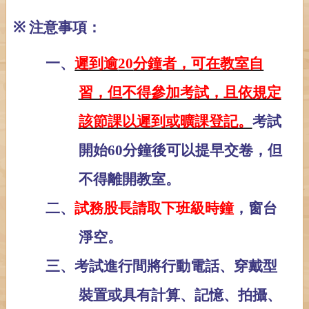
※
注意事項：
一、
遲到逾
20
分鐘者，可在教室自
習，但不得參加考試，且依規定
該節課以遲到或曠課登記。
考試
開始
60
分鐘後可以提早交卷，但
不得離開教室。
二、
試務股長請取下班級時鐘
，窗台
淨空。
三、考試進行間將行動電話、穿戴型
裝置或具有計算、記憶、拍攝、