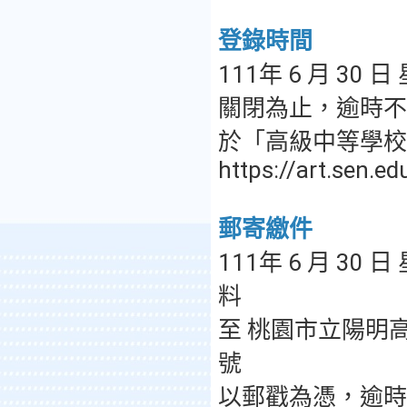
登錄時間
111年 6 月 30 日
關閉為止，逾時不
於「高級中等學校
https://art.sen.ed
郵寄繳件
111年 6 月 30
料
至 桃園市立陽明高
號
以郵戳為憑，逾時