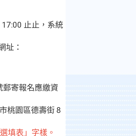
期四 17:00 止止，系統
網址：
限時掛號郵寄報名應繳資
園市桃園區德壽街 8
願選填表」字樣。