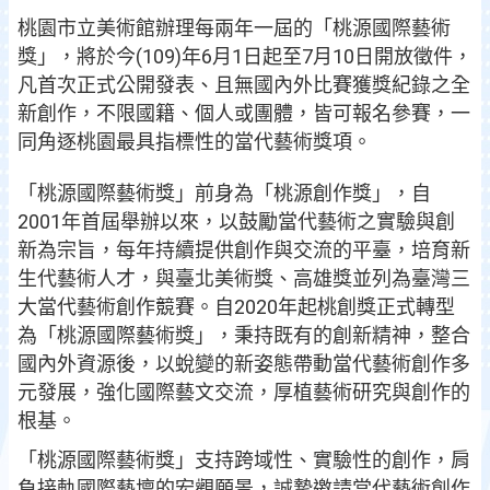
桃園市立美術館辦理每兩年一屆的「桃源國際藝術
獎」，將於今(109)年6月1日起至7月10日開放徵件，
凡首次正式公開發表、且無國內外比賽獲獎紀錄之全
新創作，不限國籍、個人或團體，皆可報名參賽，一
同角逐桃園最具指標性的當代藝術獎項。
「桃源國際藝術獎」前身為「桃源創作獎」，自
2001年首屆舉辦以來，以鼓勵當代藝術之實驗與創
新為宗旨，每年持續提供創作與交流的平臺，培育新
生代藝術人才，與臺北美術獎、高雄獎並列為臺灣三
大當代藝術創作競賽。自2020年起桃創獎正式轉型
為「桃源國際藝術獎」，秉持既有的創新精神，整合
國內外資源後，以蛻變的新姿態帶動當代藝術創作多
元發展，強化國際藝文交流，厚植藝術研究與創作的
根基。
「桃源國際藝術獎」支持跨域性、實驗性的創作，肩
負接軌國際藝壇的宏觀願景，誠摯邀請當代藝術創作