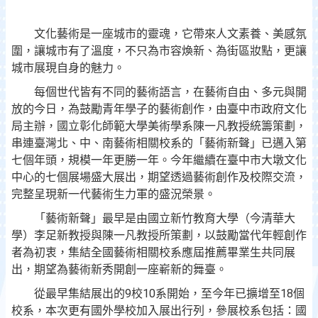
文化藝術是一座城市的靈魂，它帶來人文素養、美感氛
圍，讓城市有了溫度，不只為市容煥新、為街區妝點，更讓
城市展現自身的魅力。
每個世代皆有不同的藝術語言，在藝術自由、多元與開
放的今日，為鼓勵青年學子的藝術創作，由臺中市政府文化
局主辦，國立彰化師範大學美術學系陳一凡教授統籌策劃，
串連臺灣北、中、南藝術相關校系的「藝術新聲」已邁入第
七個年頭，規模一年更勝一年。今年繼續在臺中市大墩文化
中心的七個展場盛大展出，期望透過藝術創作及校際交流，
完整呈現新一代藝術生力軍的盛況榮景。
「藝術新聲」最早是由國立新竹教育大學（今清華大
學）李足新教授與陳一凡教授所策劃，以鼓勵當代年輕創作
者為初衷，集結全國藝術相關校系應屆推薦畢業生共同展
出，期望為藝術新秀開創一座嶄新的舞臺。
從最早集結展出的9校10系開始，至今年已擴增至18個
校系，本次更有國外學校加入展出行列，參展校系包括：國