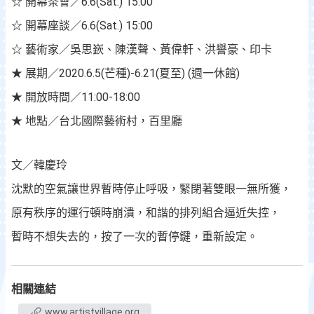
☆ 開幕茶會／6.6(Sat.) 15:00
☆ 開幕座談／6.6(Sat.) 15:00
☆ 藝術家／吳思嶔、陳漢聲、黃偉軒、洪譽豪、印卡
★ 展期／2020.6.5(芒種)-6.21(夏至) (週一休館)
★ 開放時間／11:00-18:00
★ 地點／台北國際藝術村，百里廳
文／韓慶玲
沈默的空氣讓世界暫時停止呼吸，緊閉著雙眼一無所獲，
原有秩序的運行頓時崩潰，和諧的排列組合逼近失控，
暫時不想失去的，按了一次的暫停鍵，重新設定。
相關連結
www.artistvillage.org