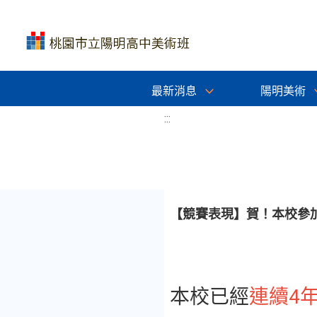
最新消息
陽明美術
:::
【競賽表現】賀！本校參加
本校已經
連續4