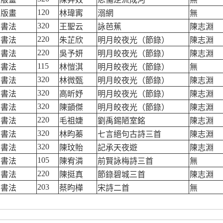
120
版畫
林瑋寗
溺網
無
320
書法
王聖云
詠芭蕉
陳志淵
220
書法
朱芷欣
明月皎夜光（節錄）
陳志淵
220
書法
吳予妍
明月皎夜光（節錄）
陳志淵
115
書法
林愷淇
明月皎夜光（節錄）
無
320
書法
林微甄
明月皎夜光（節錄）
陳志淵
320
書法
高昕妤
明月皎夜光（節錄）
陳志淵
320
書法
陳顗傑
明月皎夜光（節錄）
陳志淵
220
書法
毛祖婕
劉禹錫陋室銘
陳志淵
320
書法
林昀蓁
七言絕句古詩三首
陳志淵
320
書法
陳玟貽
記承天夜遊
陳志淵
105
書法
陳宥潾
前賢詠梅詩三首
無
220
書法
陳挺真
節錄碧城三首
陳志淵
203
書法
蔡昀樺
宋詩二首
無