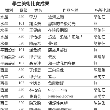
學生美術比賽成果
類別
班級
姓名
作品名稱
指導老
220
水墨
李彤
滄海之願
簡佑任
101
水墨
謝孟妍
靜謐的午後時光
無
320
水墨
王優綺
在這段期間
簡佑任
320
水墨
邱怡郡
追逐！追逐！追逐！
簡佑任
320
水墨
陳品希
夢•尋
簡祐任
101
平面設計
謝孟妍
願歲月靜好
無
320
平面設計
邱子恆
去反
陳建榮
107
平面設計
高令淳
和平離我們多遠
無
320
西畫
丁翊恩
正向負像
陳建榮
320
西畫
邱子恆
窒息
溫喬文
103
西畫
李凱碁
魚鬆攤販
無
220
stopthinking
西畫
林楷倫
簡佑任
320
Pause&Recover
西畫
曹溏芸
溫喬文
320
西畫
陳玟貽
保護性束縛
陳建榮
320
版畫
陳羿妏
悲傷逆流成河
無