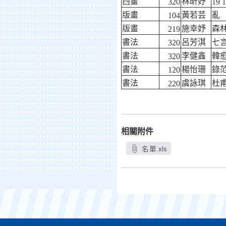
西畫
林昕妤
320
19 1
版畫
黃若芸
亂
104
版畫
施幸妤
森
219
書法
呂芳淇
七
320
書法
李健鑫
韓
320
書法
楊怡珊
錄
120
書法
虞詠琪
杜
220
相關附件
名單.xls