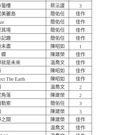
市蜃樓
蔡沄諼
3
起美麗島
簡佑任
佳作
簡佑任
佳作
ze
歷其境
簡佑任
佳作
林記趣
簡佑任
佳作
遊未盡
陳昭如
1
．蝶
陳建榮
佳作
想就是未來
溫喬文
佳作
待
陳昭如
佳作
陳昭如
佳作
ect The Earth
噬
溫喬文
2
室角落
陳建榮
2
緒勒索
簡佑任
3
過
陳建榮
3
靜之間
陳建榮
佳作
溫喬文
佳作