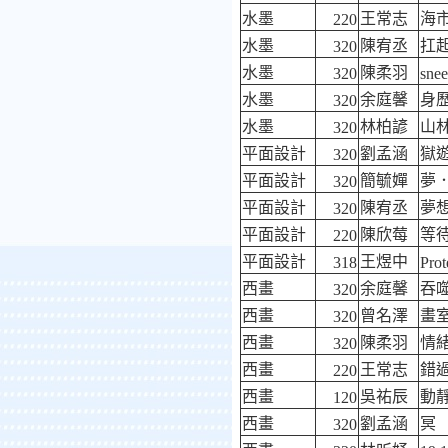
水墨
王常志
海
220
水墨
陳宥丞
扛
320
水墨
陳柔羽
320
snee
水墨
余庭馨
身
320
水墨
林柏諺
山
320
平面設計
劉孟涵
獄
320
平面設計
簡毓嬋
夢
320
平面設計
陳宥丞
夢
320
平面設計
陳欣莓
等
220
平面設計
王煜中
318
Prot
西畫
余庭馨
吞
320
西畫
曾名澤
畫
320
西畫
陳柔羽
情
320
西畫
王常志
錯
220
西畫
吳祐辰
動
120
西畫
劉孟涵
冥
320