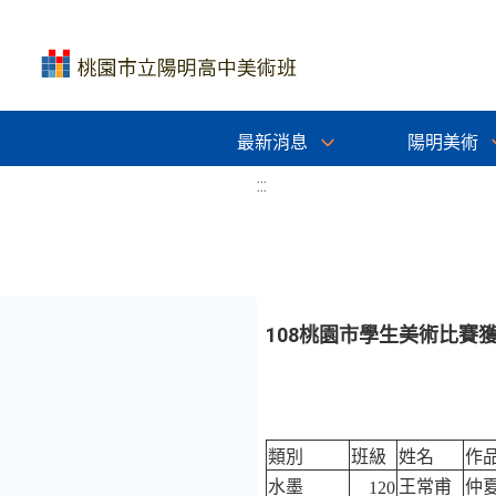
最新消息
陽明美術
:::
108桃園市學生美術比賽
類別
班級
姓名
作
水墨
王常甫
仲
120