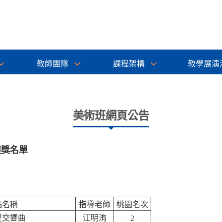
教師團隊
課程架構
教學展演
美術班網頁公告
獲獎名單
品名稱
指導老師
桃園名次
夏交響曲
江明洧
2