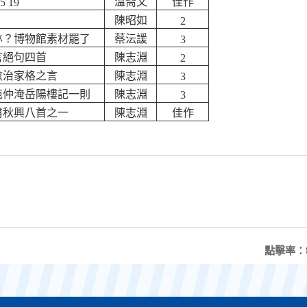
溫喬文
佳作
5 19
陳昭如
2
林？博物館素材罷了
蔡沄諼
3
言絕句四首
陳志淵
2
愈治家格之言
陳志淵
3
范仲淹岳陽樓記一則
陳志淵
3
甫秋興八首之一
陳志淵
佳作
點擊率：