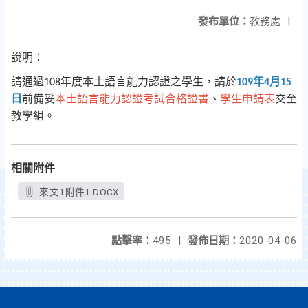
發布單位：
教務處
|
說明：
請通過
年度本土語言能力認證之學生，請於
年
月
108
109
4
15
日
前備妥
本土語言能力認證考試合格證書
、
學生申請表
交至
教學組。
相關附件
來文1附件1.DOCX
點擊率：
495
|
發佈日期：
2020-04-06