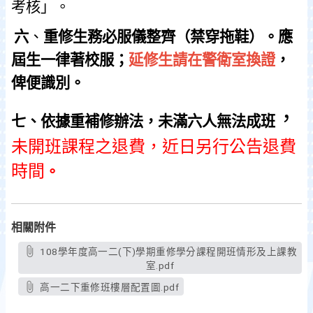
考核」。
六
、
重修生務必服儀整齊（禁穿拖鞋）。應
屆生一律著校服；
延修生請在警衛室換證
，
俾便識別。
，
七、依據重補修辦法，未滿六人無法成班
未開班課程之退費，近日另行公告退費
時間
。
相關附件
108學年度高一二(下)學期重修學分課程開班情形及上課教
室.pdf
高一二下重修班樓層配置圖.pdf