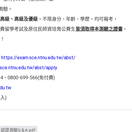
測驗。
高級、高級及優級
，不限身分、年齡、
學歷，均可報考，
費留學考試及原住民師資培育公費生
皆
須取得本測驗之證書
，
！
詢
https://exam.
sce.ntnu.edu.tw/abst/
sce.ntnu.
edu.tw/abst/apply
、0800-699-
566(免付費)
du.tw
入)
認證測驗Q＆A.pdf