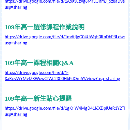
https://drive.google.com/file/d/1AoXSCzVg8MrLQRmJ_5z8aDveQ
usp=sharing
109年高一選修課程作業說明
https://drive.google.com/file/d/1mdtljgG04UWqH0RpDbPBLdwepj
usp=sharing
109年高一課程相關Q&A
https://drive.google.com/file/d/1-
XaRevWYMvfZKWuwGIWc23C0HbPdOm5Y/view?usp=sharing
109年高一新生貼心提醒
https://drive.google.com/file/d/1gKrIW4MgD41I6XDplUeR1Y2TD_
usp=sharing