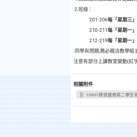
2.班級：
201-206
每
「星期三」
210-211
每
「星期一」
212-219
每
「星期一」
同學有問題,務必親洽教學組
注意有部分上課教室變動(紅
相關附件
10901跨班選修高二學生名單