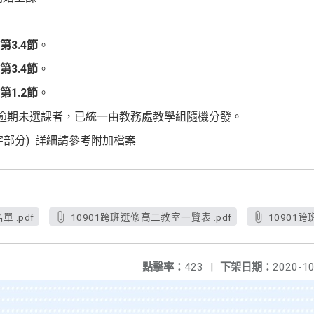
第
3.4
節
。
第
3.4
節
。
第
1.2
節
。
.逾期未選課者，已統一由教務處教學組隨機分發。
字部分) 詳細請參考附加檔案
 .pdf
10901跨班選修高二教室一覽表 .pdf
10901
點擊率：
423
|
下架日期：
2020-10