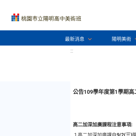
最新消息
陽明美術
:::
公告109學年度第1學期
高二加深加廣課程注意事項
:
1.高二加深加廣課自
9/2(
三
)