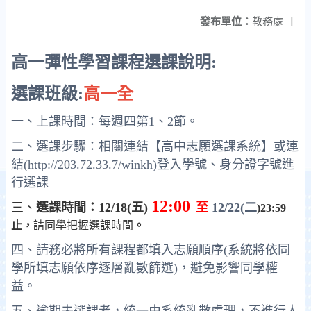
發布單位：
教務處
|
高一彈性學習課程選課說明:
選課班級:
高一全
一、上課時間：每週四第1、2節。
二、選課步驟：
相關連結【高中志願選課系統】或連
結(http://203.72.33.7/winkh)登入學號、身分證字號進
行選課
12:00
三
、
選課時間：12/18(五)
至
12/22(
二
)23:59
止，
請同學把握選課時間
。
四、請務必將
所有課程
都填入志願順序(系統將依同
學所填志願依序逐層亂數篩選)，避免影響同學權
益。