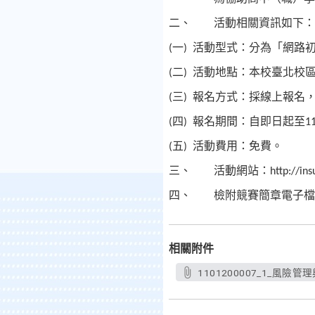
二、
活動相關資訊如下：
一
活動型式：分為「網路
(
)
二
活動地點：本校臺北校
(
)
三
報名方式：採線上報名
(
)
四
報名期間：自即日起至
(
)
1
五
活動費用：免費。
(
)
三、
活動網站：
http://in
四、
檢附競賽簡章電子檔
相關附件
1101200007_1_風險