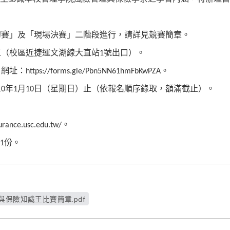
初賽」及「現場決賽」二階段進行，請詳見競賽簡章。
區（校區近捷運文湖線大直站
號出口）。
1
，網址：
。
https://forms.gle/Pbn5NN61hmFbKwPZA
年
月
日（星期日）止（依報名順序錄取，額滿截止）。
10
1
10
。
surance.usc.edu.tw/
份。
1
管理與保險知識王比賽簡章.pdf