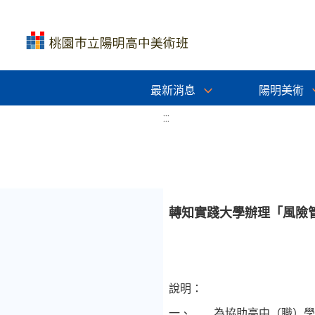
最新消息
陽明美術
:::
轉知實踐大學辦理「風險
說明：
一、
為協助高中（職）學