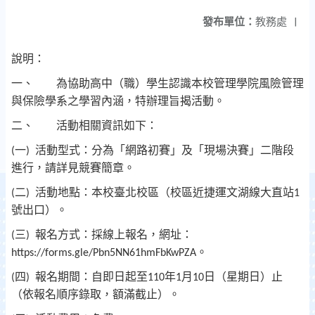
發布單位：
教務處
|
說明：
一、
為協助高中（職）學生認識本校管理學院風險管理
與保險學系之學習內涵，特辦理旨揭活動。
二、
活動相關資訊如下：
一
活動型式：分為「網路初賽」及「現場決賽」二階段
(
)
進行，請詳見競賽簡章。
二
活動地點：本校臺北校區（校區近捷運文湖線大直站
(
)
1
號出口）。
三
報名方式：採線上報名，網址：
(
)
。
https://forms.gle/Pbn5NN61hmFbKwPZA
四
報名期間：自即日起至
年
月
日（星期日）止
(
)
110
1
10
（依報名順序錄取，額滿截止）。