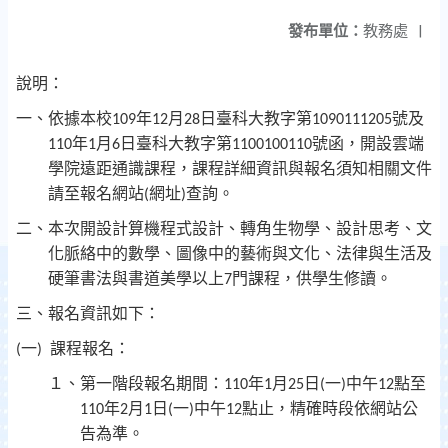
發布單位：
教務處
|
說明：
一、依據本校
年
月
日臺科大教字第
號及
109
12
28
1090111205
年
月
日臺科大教字第
號函，開設雲端
110
1
6
1100100110
學院遠距通識課程，課程詳細資訊與報名須知相關文件
請至報名網站
網址
查詢。
(
)
二、本次開設計算機程式設計、轉角生物學、設計思考、文
化脈絡中的數學、圖像中的藝術與文化、法律與生活及
硬筆書法與書道美學以上
門課程，供學生修讀。
7
三、報名資訊如下：
一
課程報名：
(
)
１、第一階段報名期間：
年
月
日
一
中午
點至
110
1
25
(
)
12
年
月
日
一
中午
點止，精確時段依網站公
110
2
1
(
)
12
告為準。