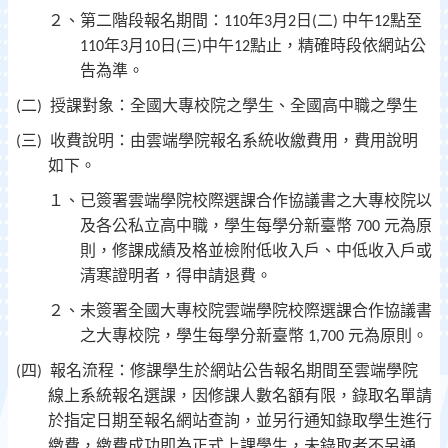
２、第二階段報名期間：
年
月
日
二
中午
點至
110
3
2
(
)
12
年
月
日
三
中午
點止，精確時段依網站公
110
3
10
(
)
12
告為準。
二
授課對象：全國大專校院之學生、全國高中職之學生
(
)
三
收費說明：由雲端學院報名系統收繳費用，費用說明
(
)
如下。
１、已簽署雲端學院校際選課合作協議書之大專校院以
及各公私立高中職，學生每學分新臺幣
元為原
700
則，修課成績及格並檢附低收入戶、中低收入戶或
清寒證明者，得申請退費。
２、未簽署全國大專校院雲端學院校際選課合作協議書
之大專校院，學生每學分新臺幣
元為原則。
1,700
四
報名流程：修課學生於網站公告報名期間至雲端學院
(
)
線上系統報名選課，因修課人數名額有限，錄取名單請
於指定日期至報名網站查詢，並另行通知錄取學生進行
繳費，繳費成功即為正式上課學生，未錄取者不另通