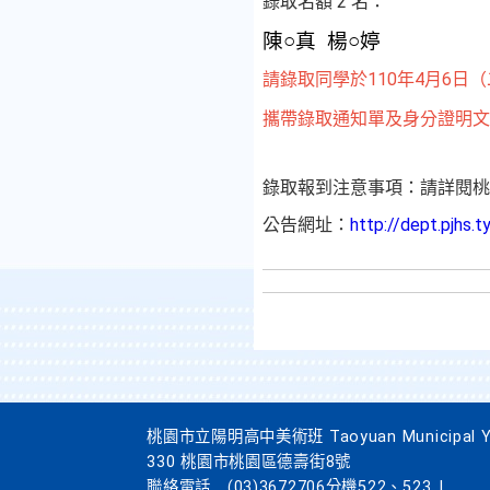
錄取名額 2 名：
陳○真
楊○婷
請錄取同學於110年4月6日（二
攜帶錄取通知單及身分證明文
錄取報到注意事項：請詳閱桃
公告網址：
http://dept.pjhs.
桃園市立陽明高中美術班 Taoyuan Municipal Yang
330 桃園市桃園區德壽街8號
聯絡電話
(03)3672706分機522、523
|