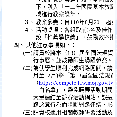
下，融入「十二年國民基本教育
域進行教案設計。
３、
教案參賽：自110年8月20日起至
４、
活動獎項：各組取前3名及佳作
設「推薦學校獎」，鼓勵教案推
四、
其他注意事項如下：
(一)
請貴校將本（13）屆全國法規資
行事曆，並鼓勵師生踴躍參賽。
(二)
為使學生順利完成網路闖關，請貴校
月至12月)將「第13屆全國法規
（
https://compete.law.moj.gov.tw
「白名單」，避免競賽活動期間
大量連結至競賽活動網站，誤遭
路惡意行為而阻斷網路連結，影
(三)
請貴校運用相關教師研習活動及