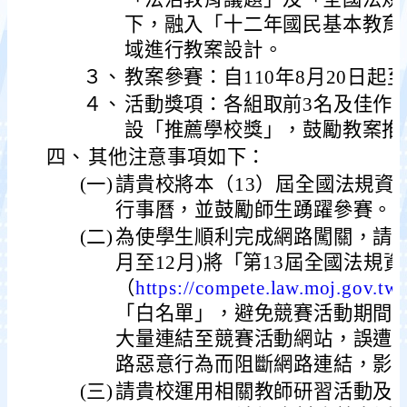
下，融入「十二年國民基本教育
域進行教案設計。
３、
教案參賽：自110年8月20日起至
４、
活動獎項：各組取前3名及佳作
設「推薦學校獎」，鼓勵教案推
四、
其他注意事項如下：
(一)
請貴校將本（13）屆全國法規資
行事曆，並鼓勵師生踴躍參賽。
(二)
為使學生順利完成網路闖關，請貴校
月至12月)將「第13屆全國法規
（
https://compete.law.moj.gov.tw
「白名單」，避免競賽活動期間
大量連結至競賽活動網站，誤遭
路惡意行為而阻斷網路連結，影
(三)
請貴校運用相關教師研習活動及