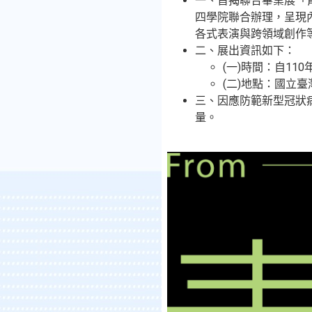
一、旨揭聯合畢業展「
四學院聯合辦理，呈現
各式表演與跨領域創作
二、展出資訊如下：
(一)時間：自110
(二)地點：國立臺
三、因應防範新型冠狀
量。