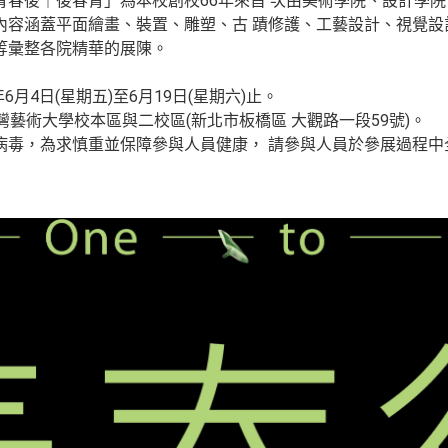
青春後｜後春青」為本校創校66年來首 次由美術學院、設計學
內容涵蓋平面繪畫、裝置、雕塑、古 蹟修護、工藝設計、視覺設
等彙整各院精華的展陳。
年6月4日(星期五)至6月19日(星期六)止。
灣藝術大學校本區與二校區(新北市板橋區 大觀路一段59號)。
病毒，為求慎重並保障參與人員健康， 請參與人員於參展過程中