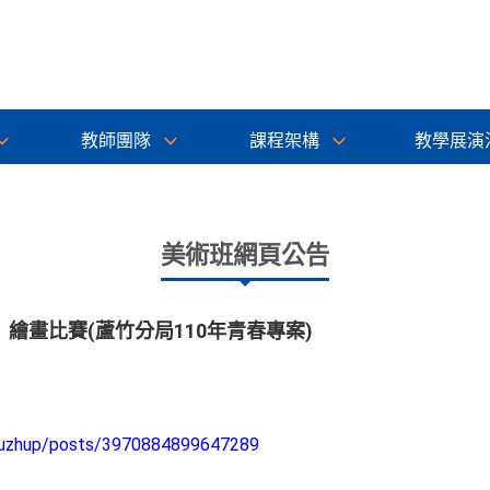
教師團隊
課程架構
教學展演
美術班網頁公告
繪畫比賽(蘆竹分局110年青春專案)
luzhup/posts/3970884899647289