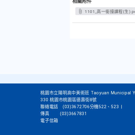
相關附件
1101_高一銜接課程(生).p
桃園市立陽明高中美術班 Taoyuan Municipal Yang
330 桃園市桃園區德壽街8號
聯絡電話
(03)3672706分機522、523
|
傳真
(03)3667831
電子信箱