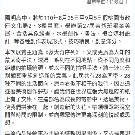
發布單位：
特教組
|
陽明高中，將於110年8月25日至9月5日假桃園市政
府文化局2、3樓畫廊，舉辦第27屆美術班畢業美
展，含括具象繪畫、水墨創作、書法、複合媒材設
計…等各種創作表現形式，技巧精良，創意滿分。
本次展覽主題為《蒙太奇序列》，又或更廣為人知的
蒙太奇手法，透過一系列在不同地點、從不同角度和
距離的拍攝鏡頭，並以不同的拍攝手法，將一連串分
割鏡頭重組創造新的意義。此屆共有28為同學，28
種不同的生活面向，原本看似不相干的我們，因為追
逐著美術創作夢想，讓我們在世界這張大無邊際的紙
上有了交集。在這部名為成長的電影中，透過美術，
使我們拼湊在一起，創造新的火花。帶領觀眾跳脫空
間與時間的限制，並向觀眾傳達更為深刻的情感或思
想。
無論作品是敘事為主題的邏輯因果關係，又或是表現