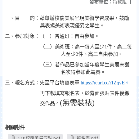
發布單位：
特教組
|
一、目 的：藉舉辦校慶美展呈現美術學習成果，鼓勵
與表掦美術表現優異之學生。
二、參加對象：（一）普通班：自由參加。
（二）美術班：高一每人至少1件、高二每
人至少2件、高三自由參加。
（三）若作品已參加當年度學生美展未獲
名次得參加此競賽。
三、報名方式：先至平台填寫表單
https://reurl.cc/r1ZqvE
。
再下載填寫報名表，於背面張貼表件後繳
(無需裝裱)
交作品。
相關附件
110校慶美展要點.pdf
報名表.pdf