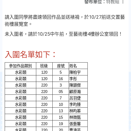
發布單位：
特教組
|
請入圍同學將盡速領回作品並送裱褙，於10/27前送交置藝
術樓展覽室。
未入圍者，請於10/25中午前，至藝術樓4樓辦公室領回！
入圍名單如下：
參加作品類別
班級
座號
姓名
水彩類
120
5
陳柏宇
水彩類
120
16
李彤
水彩類
220
3
陳顗傑
水彩類
220
05
顧原瀚
水彩類
220
7
呂羽倢
水彩類
220
10
李昀臻
水彩類
220
13
林昀蓁
水彩類
220
15
林微甄
水彩類
220
19
張藝馨
水彩類
220
20
曹溏芸