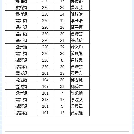
素描類
220
17
邱怡郡
素描類
220
20
曹溏芸
素描類
220
24
陳玟貽
設計類
220
11
李苙語
設計類
220
16
邱子恆
設計類
220
20
曹溏芸
設計類
220
21
許芯慈
設計類
220
29
蕭采均
設計類
220
30
簡珮詠
攝影類
220
8
呂玟逸
攝影類
220
20
曹溏芸
書法類
101
13
黃宥方
書法類
104
30
邱姿慧
書法類
107
33
鄧香君
設計類
101
7
許凱勳
設計類
313
17
李曉艾
攝影類
101
5
梁晨章
攝影類
101
12
黃冠維