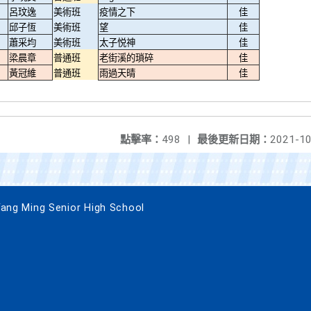
呂玟逸
美術班
疫情之下
佳
邱子恆
美術班
望
佳
蕭采均
美術班
太子悦神
佳
梁晨章
普通班
老街溪的瑣碎
佳
黃冠維
普通班
雨過天晴
佳
點擊率：
498
|
最後更新日期：
2021-10
 Ming Senior High School