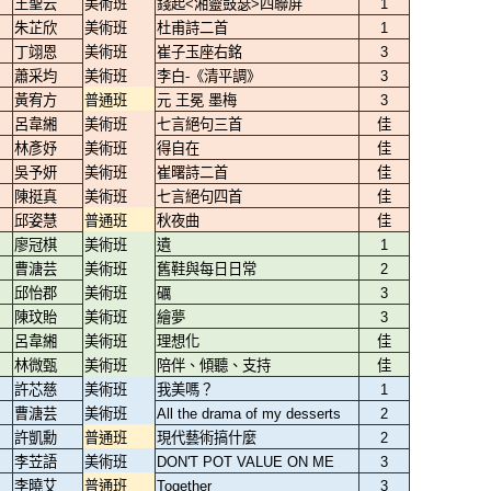
王聖云
美術班
錢起<湘靈鼓瑟>四聯屏
1
朱芷欣
美術班
杜甫詩二首
1
丁翊恩
美術班
崔子玉座右銘
3
蕭采均
美術班
李白-《清平調》
3
黃宥方
普通班
元 王冕 墨梅
3
呂韋緗
美術班
七言絕句三首
佳
林彥妤
美術班
得自在
佳
吳予妍
美術班
崔曙詩二首
佳
陳挺真
美術班
七言絕句四首
佳
邱姿慧
普通班
秋夜曲
佳
廖冠棋
美術班
遺
1
曹溏芸
美術班
舊鞋與每日日常
2
邱怡郡
美術班
礪
3
陳玟貽
美術班
繪夢
3
呂韋緗
美術班
理想化
佳
林微甄
美術班
陪伴、傾聽、支持
佳
許芯慈
美術班
我美嗎？
1
曹溏芸
美術班
All the drama of my desserts
2
許凱勳
普通班
現代藝術搞什麼
2
李苙語
美術班
DON'T POT VALUE ON ME
3
李曉艾
普通班
Together
3