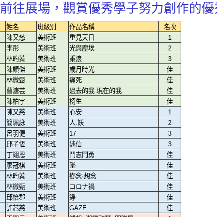
前往展場，觀賞優秀學子努力創作的優
姓名
班級別
作品名稱
名次
陳又慈
美術班
重見天日
1
李彤
美術班
光與塵埃
2
林昀蓁
美術班
乘浪
3
陳顗傑
美術班
歲月時光
佳
林微甄
美術班
痛死
佳
曹溏芸
美術班
過去的我 現在的我
佳
陳柏宇
美術班
椅生
佳
陳又慈
美術班
心安
1
簡珮詠
美術班
人.妖
2
呂羽倢
美術班
17
3
邱子恆
美術班
迷信
3
丁翊恩
美術班
鬥志鬥勇
佳
廖冠棋
美術班
墜
佳
林昀蓁
美術班
鄉念·想念
佳
林微甄
美術班
コロナ禍
佳
邱怡郡
美術班
錚
佳
許芯慈
美術班
GAZE
佳