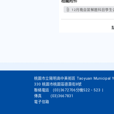
相關附件
12月晚自習解題科目學生公
桃園市立陽明高中美術班 Taoyuan Municipal Yang
330 桃園市桃園區德壽街8號
聯絡電話
(03)3672706分機522、523
|
傳真
(03)3667831
電子信箱