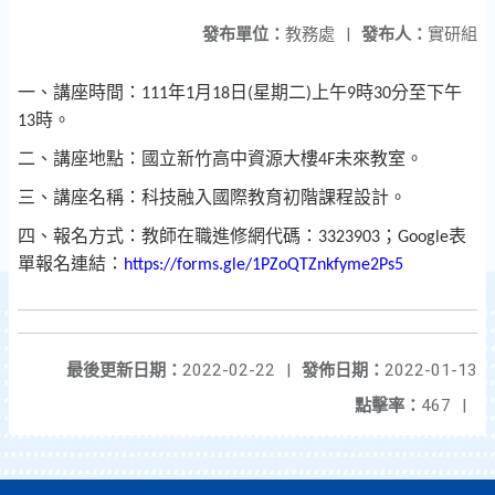
發布單位：
教務處
|
發布人：
實研組
一、講座時間：
年
月
日
星期二
上午
時
分至下午
111
1
18
(
)
9
30
時。
13
二、講座地點：國立新竹高中資源大樓
未來教室。
4F
三、講座名稱：科技融入國際教育初階課程設計。
四、報名方式：教師在職進修網代碼：
；
表
3323903
Google
單報名連結：
https://forms.gle/1PZoQTZnkfyme2Ps5
最後更新日期：
2022-02-22
|
發佈日期：
2022-01-13
點擊率：
467
|