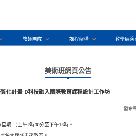
教師團隊
課程架構
教學展演
美術班網頁公告
優質化計畫-D科技融入國際教育課程設計工作坊
發布
星期二
上午
時
分至下午
時。
(
)
9
30
13
資源大樓
未來教室。
4F