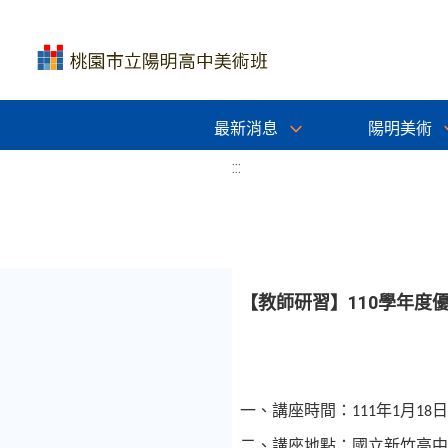
最新消息
陽明美術
:::
【教師研習】110學年度
一、講座時間：
年
月
日
111
1
18
二、講座地點：國立新竹高中