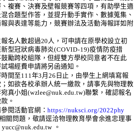
賽、複賽、決賽及壁報競賽等四項，有助學生適
及混合題型作答，並提升動手實作、數據蒐集、
簡報與表達等能力，競賽辦法及活動海報詳如附
報名人數超過20人，可申請在原學校設立初
新型冠狀病毒肺炎(COVID-19)疫情防疫措
不鼓勵跨校組隊，但經雙方學校同意者不在此
賽試場經費申請將另函通知。
時間至111年3月26日止，由學生上網填寫報
款；如欲各校承辦人統一繳款，請事先與物理教
真小姐(wzlee@nuk.edu.tw)聯繫，確認報名
繳款。
請參閱活動官網：
https://nuksci.org/2022phy
相關問題，敬請逕洽物理教育學會余進忠理事
 yucc@nuk.edu.tw 。