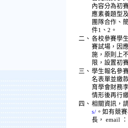
內容分為初
應素養題型
團隊合作、
件1、2。
二、
各校參賽學生
賽試場，因應
施，原則上
限，設置初
三、
學生報名參賽
名表單並繳
育學會財務李宛
情形後再行
四、
相關資訊，
s/
。如有競賽
長， email ：