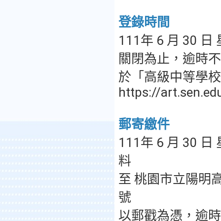
登錄時間
111年 6 月 30 日
關閉為止，逾時不
於「高級中等學校
https://art.sen.ed
郵寄繳件
111年 6 月 30
料
至 桃園市立陽明高
號
以郵戳為憑，逾時