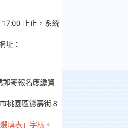
期四 17:00 止止，系統
網址：
限時掛號郵寄報名應繳資
園市桃園區德壽街 8
願選填表」字樣。