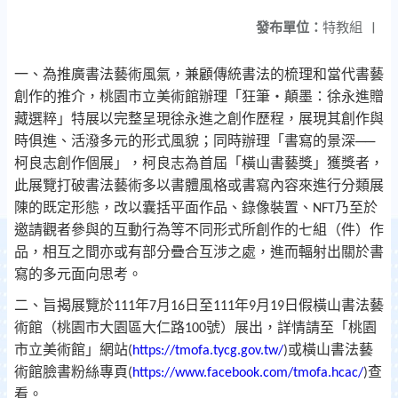
發布單位：
特教組
|
一、為推廣書法藝術風氣，兼顧傳統書法的梳理和當代書藝
創作的推介，桃園市立美術館辦理「狂筆‧顛墨：徐永進贈
藏選粹」特展以完整呈現徐永進之創作歷程，展現其創作與
時俱進、活潑多元的形式風貌；同時辦理「書寫的景深──
柯良志創作個展」，柯良志為首屆「橫山書藝獎」獲獎者，
此展覽打破書法藝術多以書體風格或書寫內容來進行分類展
陳的既定形態，改以囊括平面作品、錄像裝置、
乃至於
NFT
邀請觀者參與的互動行為等不同形式所創作的七組（件）作
品，相互之間亦或有部分疊合互涉之處，進而輻射出關於書
寫的多元面向思考。
二、旨揭展覽於
年
月
日至
年
月
日假橫山書法藝
111
7
16
111
9
19
術館（桃園市大園區大仁路
號）展出，詳情請至「桃園
100
市立美術館」網站
或橫山書法藝
(
https://tmofa.tycg.gov.tw/
)
術館臉書粉絲專頁
查
(
https://www.facebook.com/tmofa.hcac/
)
看。