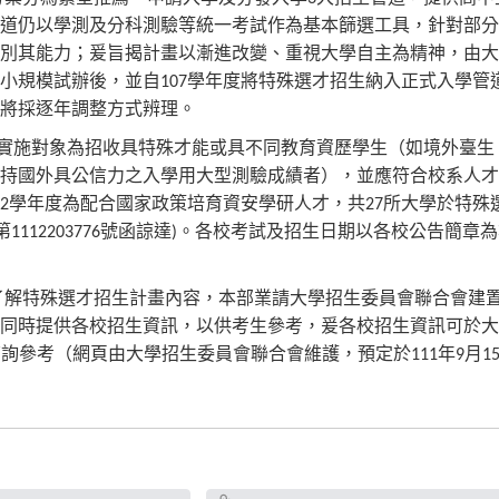
道仍以學測及分科測驗等統一考試作為基本篩選工具，針對部分
別其能力；爰旨揭計畫以漸進改變、重視大學自主為精神，由大
小規模試辦後，並自
學年度將特殊選才招生納入正式入學管
107
將採逐年調整方式辨理。
實施對象為招收具特殊才能或具不同教育資歷學生（如境外臺生
持國外具公信力之入學用大型測驗成績者），並應符合校系人才
學年度為配合國家政策培育資安學研人才，共
所大學於特殊
2
27
第
號函諒達
。各校考試及招生日期以各校公告簡章為
1112203776
)
了解特殊選才招生計畫內容，本部業請大學招生委員會聯合會建
同時提供各校招生資訊，以供考生參考，爰各校招生資訊可於大
查詢參考（網頁由大學招生委員會聯合會維護，預定於
年
月
111
9
1