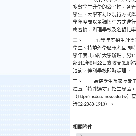
多數學生升學的公平性，各管
學生，大學不易以現行方式鑑
學年度間以單獨招生方式進行
應審慎，辦理學校及名額比率
二、
學年度招生計畫
112
學生、持境外學歷報考且同時
學年度共
所大學辦理；另
55
11
部
年
月
日臺教高
四
字
111
8
22
(
)
洽詢，俾利學校即時處理。
三、
為使學生及家長能
建置「特殊選才」招生專區，
（
）
http://nsdua.moe.edu.tw
洽
）。
02-2368-1913
相關附件