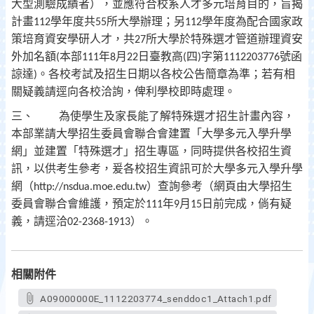
大型測驗成績者），並應符合校系人才多元培育目的，旨揭
計畫
學年度共
所大學辦理；另
學年度為配合國家政
112
55
112
策培育資安學研人才，共
所大學於特殊選才管道辦理資安
27
外加名額
本部
年
月
日臺教高
四
字第
號函
(
111
8
22
(
)
1112203776
諒達
。各校考試及招生日期以各校公告簡章為準；若有相
)
關疑義請逕向各校洽詢，俾利學校即時處理。
三、
為使學生及家長能了解特殊選才招生計畫內容，
本部業請大學招生委員會聯合會建置「大學多元入學升學
網」並建置「特殊選才」招生專區，同時提供各校招生資
訊，以供考生參考，爰各校招生資訊可於大學多元入學升學
網（
）查詢參考（網頁由大學招生
http://nsdua.moe.edu.tw
委員會聯合會維護，預定於
年
月
日前完成，倘有疑
111
9
15
義，請逕洽
）。
02-2368-1913
相關附件
A09000000E_1112203774_senddoc1_Attach1.pdf