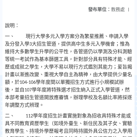
發布單位：
教務處
|
說明：
一、
現行大學多元入學方案分為繁星推薦、申請入學
及分發入學
大招生管道，提供高中生多元入學機會；惟為
3
維持大多數學生升學的公平性，各管道仍以學測及分科測驗
等統一考試作為基本篩選工具，針對部分具有特殊才能、經
歷或成就之學生，大學不易以現行方式鑑別其能力；爰旨揭
計畫以漸進改變、重視大學自主為精神，由大學提供少量名
額，於
學年度間以單獨招生方式進行小規模試辦
104-106
後，並自
學年度將特殊選才招生納入正式入學管道，然
107
本部考量招生管道開放應審慎，辦理學校及名額比率將採逐
年調整方式辨理。
二、
學年度招生計畫實施對象為招收具特殊才能或
112
具不同教育資歷學生（如境外臺生、新住民及其子女、實驗
教育學生、持境外學歷報考且同時持國外具公信力之入學用