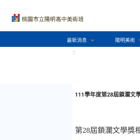
最新消息
陽明美術
:::
111學年度第28屆鎖瀾文
第
28
屆鎖瀾文學獎