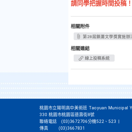
請同學把握時間投稿
相關附件
第28屆鎖瀾文學獎實施辦法.
相關連結
線上投稿系統
桃園市立陽明高中美術班 Taoyuan Municipal Yang
330 桃園市桃園區德壽街8號
聯絡電話
(03)3672706分機522、523
|
傳真
(03)3667831