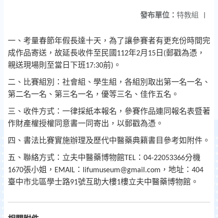
發布單位：
特教組
|
一、考量春節年假長達十天，為了讓參賽者有更充份時間完
成作品寄送，故延長收件至民國
年
月
日
郵戳為憑，
112
2
15
(
親送現場則至當日下班
前
。
17:30
)
二、比賽組別：社會組、學生組，各組別取出第一名一名、
第二名一名、第三名一名，優等三名、佳作五名。
三、收件方式：一律採紙本報名，參賽作品連同報名表暨著
作財產權授權同意書一同寄出，以郵戳為憑。
四、書法比賽實施辦理及歷代中醫藥典籍書目參考如附件。
五、聯絡方式：立夫中醫藥博物館
：
分機
TEL
04-22053366
張小姐，
：
，地址：
1670
EMAIL
lifumuseum@gmail.com
404
臺中市北區學士路
號互助大樓
樓立夫中醫藥博物館。
91
1