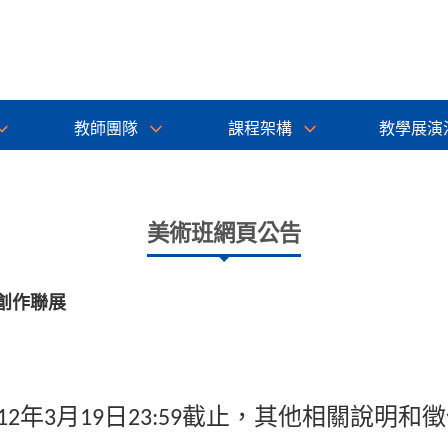
教師團隊
課程架構
教學展演
美術班網頁公告
計創作聯展
年
月
日
截止，其他相關說明和徵
12
3
19
23:59