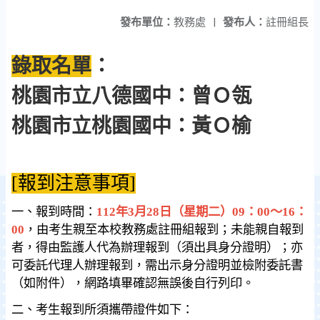
發布單位：
教務處
|
發布人：
註冊組長
錄取名單
：
桃園市立八德國中：
曾Ｏ瓴
桃園市立桃園國中
：
黃Ｏ榆
[報到注意事項]
一、報到時間：
112年3月28日（星期二）09：00〜16：
00
，由考生親至本校教務處註冊組報到；未能親自報到
者，得由監護人代為辦理報到（須出具身分證明）；亦
可委託代理人辦理報到，需出示身分證明並檢附委託書
（如附件），網路填畢確認無誤後自行列印。
二、考生報到所須攜帶證件如下：