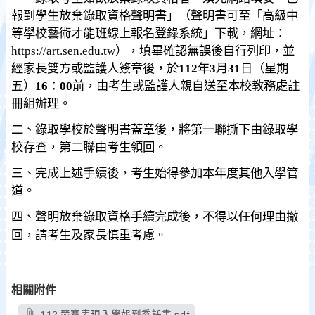
報到學生放棄錄取資格聲明書」（聲明書可至「高級中
等學校藝術才能班線上報名登錄系統」下載，網址：
https://art.sen.edu.tw
），填畢確認無誤後自行列印，並
經家長雙方或監護人簽章後，於
112
年
3
月
31
日（星期
五）
16
：
00
前，由考生或監護人親自送至本校教務處註
冊組辦理。
二、錄取學校於聲明書蓋章後，將第一聯撕下由錄取學
校存查，第二聯由考生領回。
三、完成上述手續後，考生始得參加本年度其他入學管
道。
四、聲明放棄錄取資格手續完成後，不得以任何理由撤
回，請考生及家長慎重考慮。
相關附件
112 競賽表現入學報到委託書.pdf