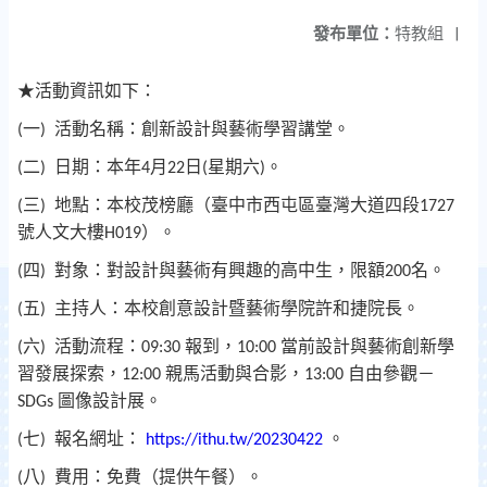
發布單位：
特教組
|
★
活動資訊如下：
一
活動名稱：創新設計與藝術學習講堂。
(
)
二
日期：本年
月
日
星期六
。
(
)
4
22
(
)
三
地點：本校茂榜廳（臺中市西屯區臺灣大道四段
(
)
1727
號人文大樓
）。
H019
四
對象：對設計與藝術有興趣的高中生，限額
名。
(
)
200
五
主持人：本校創意設計暨藝術學院許和捷院長。
(
)
六
活動流程：
報到，
當前設計與藝術創新學
(
)
09:30
10:00
習發展探索，
親馬活動與合影，
自由參觀－
12:00
13:00
圖像設計展。
SDGs
七
報名網址：
。
(
)
https://ithu.tw/20230422
八
費用：免費（提供午餐）。
(
)