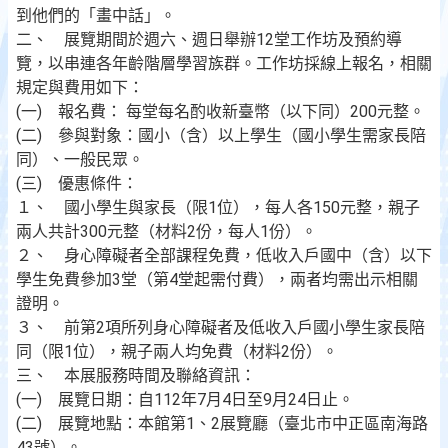
到他們的「畫中話」。
二、 展覽期間於週六、週日舉辦12堂工作坊及預約導
覽，以串連各年齡階層學習族群。工作坊採線上報名，相關
規定與費用如下：
(一) 報名費： 每堂每名酌收新臺幣（以下同）200元整。
(二) 參與對象：國小（含）以上學生（國小學生需家長陪
同）、一般民眾。
(三) 優惠條件：
１、 國小學生與家長（限1位），每人各150元整，親子
兩人共計300元整（材料2份，每人1份）。
２、 身心障礙者全部課程免費，低收入戶國中（含）以下
學生免費參加3堂（第4堂起需付費），兩者均需出示相關
證明。
３、 前第2項所列身心障礙者及低收入戶國小學生家長陪
同（限1位），親子兩人均免費（材料2份）。
三、 本展服務時間及聯絡資訊：
(一) 展覽日期：自112年7月4日至9月24日止。
(二) 展覽地點：本館第1、2展覽廳（臺北市中正區南海路
43號）。