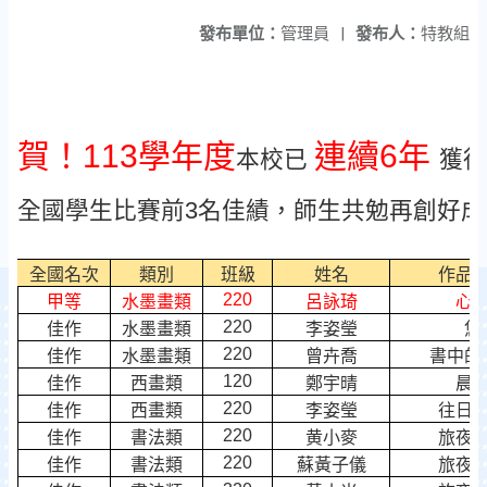
發布單位：
管理員
|
發布人：
特教組
賀！113學年度
連續6年
本校已
獲得
全國學生比賽前
3
名佳績，師生共勉再創好成
全國名次
類別
班級
姓名
作品
220
甲等
水墨畫類
呂詠琦
心
220
佳作
水墨畫類
李姿瑩
悠
220
佳作
水墨畫類
曾卉喬
書中的
120
佳作
西畫類
鄭宇晴
晨
220
佳作
西畫類
李姿瑩
往日
220
佳作
書法類
黄小麥
旅夜
220
佳作
書法類
蘇黃子儀
旅夜