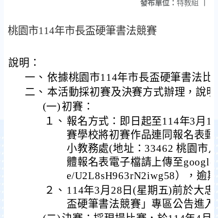
發布單位：
特教組
|
桃園市114年市長盃硬筆書法競賽
說明：
一、
依據桃園市114年市長盃硬筆書法比
二、
本活動採初賽及決賽方式辦理，說明
(一)
初賽：
１、
報名方式：即日起至114年3月1
賽學校將初賽作品連同報名表郵
小教務處(地址：33462 桃園市
體報名表電子檔請上傳至google表單（h
e/U2L8sH963rN2iwg58）
２、
114年3月28日(星期五)前於大
盃硬筆書法競賽」專區公告進入