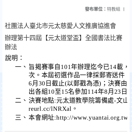
發布單位：
特教組
|
社團法人臺北市元太慈愛人文推廣協進會
辦理第十四屆【元太道堂盃】全國書法比賽
辦法
說明：
一、
旨揭賽事自101年辦理迄今已14載，參
次。本屆初選作品一律採郵寄送件，
6月30日截止(以郵戳為憑)；決賽
出各組10至15名參加114年8月23
二、
決賽地點:元太道教學院籌備處-文山區老泉
reurl.cc/lNRXal。
三、
本會網址:http://www.yuantai.org.tw/