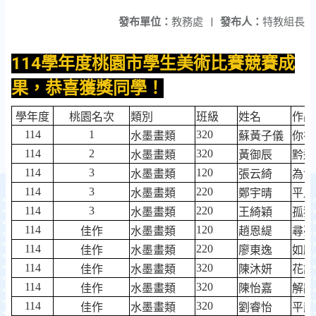
發布單位：
教務處
|
發布人：
特教組長
114學年度桃園市學生美術比賽競賽成
果，恭喜獲獎同學！
學年度
桃園名次
類別
班級
姓名
作品
114
1
320
水墨畫類
蘇黃子儀
你在
114
2
320
水墨畫類
黃御辰
黔途
114
3
120
水墨畫類
張云綺
為世
114
3
220
水墨畫類
鄭宇晴
平凡
114
3
220
水墨畫類
王綺穎
孤獨
114
120
佳作
水墨畫類
趙恩緹
尋夢
114
220
佳作
水墨畫類
廖東逸
如願
114
320
佳作
水墨畫類
陳沐妍
花語
114
320
佳作
水墨畫類
陳怡嘉
解離
114
320
佳作
水墨畫類
劉睿怡
平靜