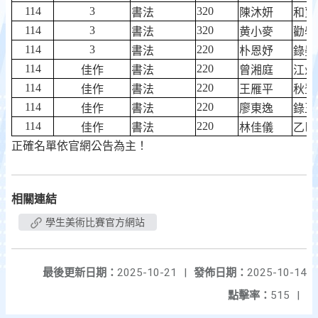
114
3
320
書法
陳沐妍
和賈
114
3
320
書法
黄小麥
勸學
114
3
220
書法
朴恩妤
錄晏
114
220
佳作
書法
曾湘庭
江州
114
220
佳作
書法
王雁平
秋登
114
220
佳作
書法
廖東逸
錄王
114
220
佳作
書法
林佳儀
乙巳
正確名單依官網公告為主！
相關連結
學生美術比賽官方網站
最後更新日期：
2025-10-21
|
發佈日期：
2025-10-14
點擊率：
515
|