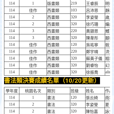
114
1
219
版畫類
王睿辰
明朝
114
103
佳作
西畫類
呂沛恩
靜謐
114
2
320
西畫類
李姿瑩
歲月
114
2
320
西畫類
徐巧珊
編織
114
3
220
西畫類
黃顗恩
鰭下
114
3
320
西畫類
陳韋彤
腳的
114
120
佳作
西畫類
吳祐寧
蛻
114
220
佳作
西畫類
鄭宇晴
流光
114
320
佳作
西畫類
蘇黃子儀
粗糙
114
320
佳作
西畫類
劉睿怡
幻滅
114
320
alim
佳作
西畫類
徐振喬
書法類決賽成績名單（10/20更新）
學年度
桃園名次
類別
班級
姓名
作品
114
1
120
書法
張云綺
雨霖
114
2
320
書法
李姿瑩
夏日
114
2
320
書法
陳怡嘉
詠史