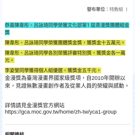
發布單位：
特教組
|
恭喜陳韋彤、呂詠琦同學榮獲文化部第1 屆青漫獎團體組金
獎
陳韋彤、呂詠琦同學榮獲團體獎金獎，獲獎金十五萬元。
陳韋彤、呂詠琦同學各別榮獲評審特別獎，獲獎金各一萬
元。
李姿瑩同學獲得個人組優選，獲獎金五千元。
金漫獎為臺灣漫畫界國家級獎項，自2010年開辦以
來，見證無數漫畫創作者及從業人員的榮耀與感動。
詳情請見金漫獎官方網站
https://gca.moc.gov.tw/home/zh-tw/yca1-group　
相關連結