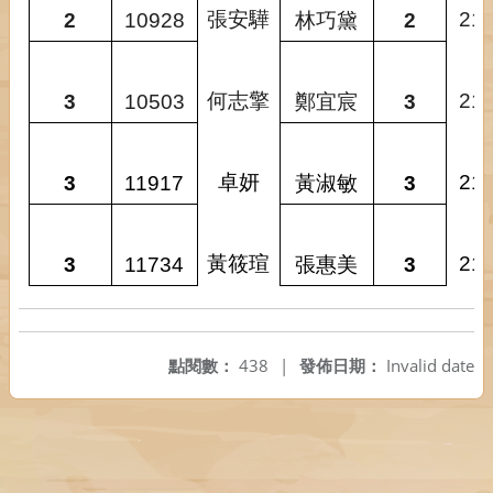
張安驊
21
2
10928
林巧黛
2
何志擎
21
3
10503
鄭宜宸
3
卓妍
21
3
11917
黃淑敏
3
黃筱瑄
21
3
11734
張惠美
3
點閱數：
438
|
發佈日期：
Invalid date