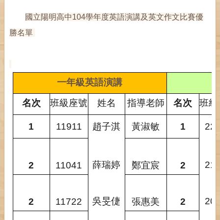
國立陽明高中104學年度英語演講及英文作文比賽優
勝名單
一年級英語演講
名次
班級座號
姓名
指導老師
名次
班級
1
11911
趙子淇
黃淑敏
1
22
薛瑞婷
21
2
11041
鄭宜宸
2
吳旻倢
20
2
11722
張惠美
2