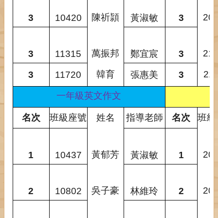
陳祈頴
20
3
10420
黃淑敏
3
萬振邦
21
3
11315
鄭宜宸
3
韓育
21
3
11720
張惠美
3
一年級英文作文
名次
班級座號
姓名
指導老師
名次
班級
黃郁芳
20
1
10437
黃淑敏
1
吳子豪
20
2
10802
林維玲
2