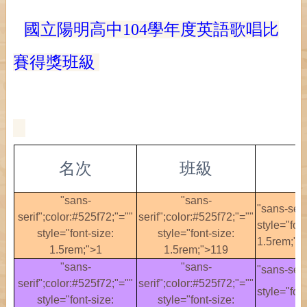
國立陽明高中104學年度英語歌唱比
賽得獎班級
名次
班級
"sans-
"sans-
"sans-seri
serif";color:#525f72;"=""
serif";color:#525f72;"=""
style="font
style="font-size:
style="font-size:
1.5rem;">
1.5rem;">1
1.5rem;">119
"sans-
"sans-
"sans-seri
serif";color:#525f72;"=""
serif";color:#525f72;"=""
style="fon
style="font-size:
style="font-size: