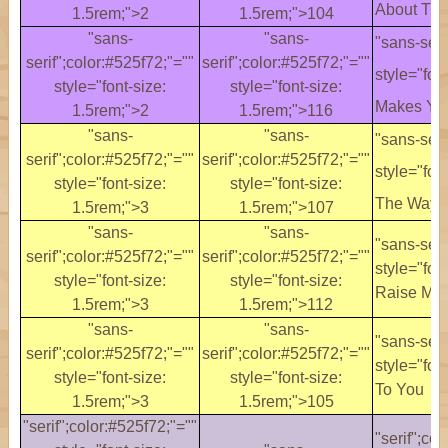
About Tha
1.5rem;">2
1.5rem;">104
"sans-
"sans-
"sans-seri
serif";color:#525f72;"=""
serif";color:#525f72;"=""
style="fon
style="font-size:
style="font-size:
Makes You
1.5rem;">2
1.5rem;">116
"sans-
"sans-
"sans-seri
serif";color:#525f72;"=""
serif";color:#525f72;"=""
style="fon
style="font-size:
style="font-size:
The Way 
1.5rem;">3
1.5rem;">107
"sans-
"sans-
"sans-seri
serif";color:#525f72;"=""
serif";color:#525f72;"=""
style="fon
style="font-size:
style="font-size:
Raise Me
1.5rem;">3
1.5rem;">112
"sans-
"sans-
"sans-seri
serif";color:#525f72;"=""
serif";color:#525f72;"=""
style="fon
style="font-size:
style="font-size:
To You
1.5rem;">3
1.5rem;">105
"serif";color:#525f72;"=""
"serif";co