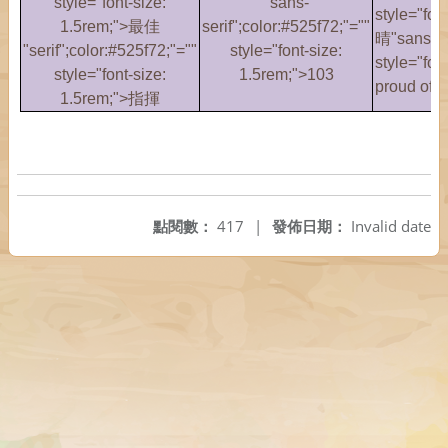
style="font-size:
"sans-
style="fo
1.5rem;">最佳
serif";color:#525f72;"=""
晴"sans-ser
"serif";color:#525f72;"=""
style="font-size:
style="fo
style="font-size:
1.5rem;">103
proud of 
1.5rem;">指揮
點閱數：
417
|
發佈日期：
Invalid date