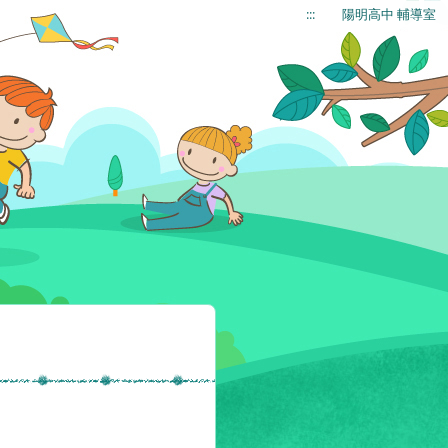
:::
陽明高中 輔導室