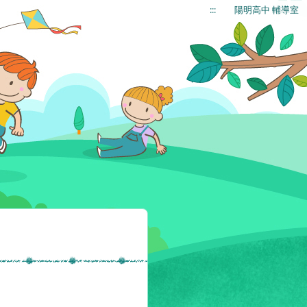
:::
陽明高中 輔導室