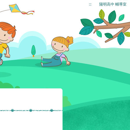
:::
陽明高中 輔導室